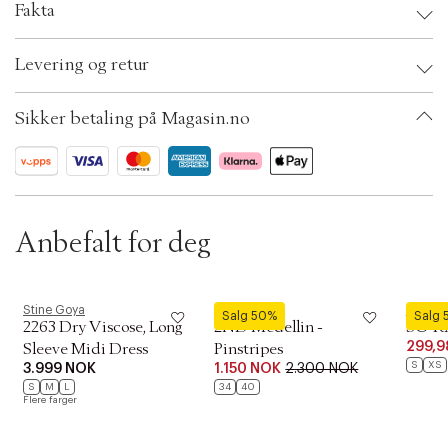
t
Fakta
i
o
Brand:
Global Funk
n
Levering og retur
EAN: 5715555556821
Clothing Size: XS/S
Color: 951
Sikker betaling på Magasin.no
Ax numbers: 06798301
SKU: S14309708
ID: BKRB86-00VN
Anbefalt for deg
Stine Goya
2NDDAY
soyaco
Salg 50%
Salg
2263 Dry Viscose, Long
2ND Medellin -
SC-R
Forrige
Ne
299,9
Sleeve Midi Dress
Pinstripes
S
XS
3.999 NOK
1.150 NOK
2.300 NOK
S
M
L
34
40
Flere farger