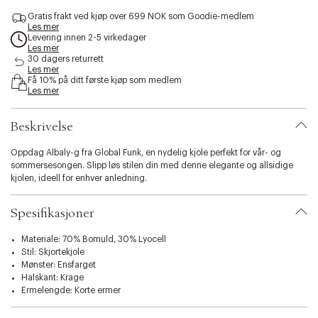
e
s
Gratis frakt ved kjøp over 699 NOK som Goodie-medlem
n
i
Les mer
o
b
Levering innen 2-5 virkedager
e
i
Les mer
n
30 dagers returrett
l
f
Les mer
i
Få 10% på ditt første kjøp som medlem
å
t
Les mer
i
y
g
.
j
Beskrivelse
v
e
a
n
r
Oppdag Albaly-g fra Global Funk, en nydelig kjole perfekt for vår- og
i
sommersesongen. Slipp løs stilen din med denne elegante og allsidige
a
kjolen, ideell for enhver anledning.
t
i
Spesifikasjoner
o
n
Materiale: 70% Bomuld, 30% Lyocell
.
Stil: Skjortekjole
s
Mønster: Ensfarget
e
Halskant: Krage
l
Ermelengde: Korte ermer
e
c