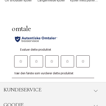
Off shoulder kjoler
Langermede kjoler
Kjoler med puffermer
KUNDESERVICE
GOODIE
Gå til kundeservice