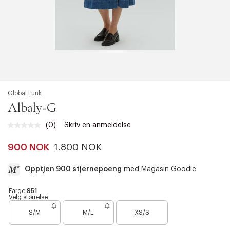
Global Funk
Albaly-G
(0)
Skriv en anmeldelse
Ingen
vurdering.
Samme
900 NOK
1.800 NOK
sidelenke.
Opptjen 900 stjernepoeng
med
Magasin Goodie
a
Farge:
951
Velg størrelse
c
B
c
S/M
M/L
XS/S
a
e
r
s