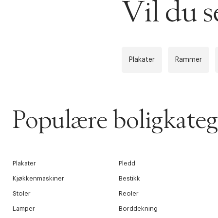
Vil du 
Plakater
Rammer
Populære boligkateg
Plakater
Pledd
Kjøkkenmaskiner
Bestikk
Stoler
Reoler
Lamper
Borddekning