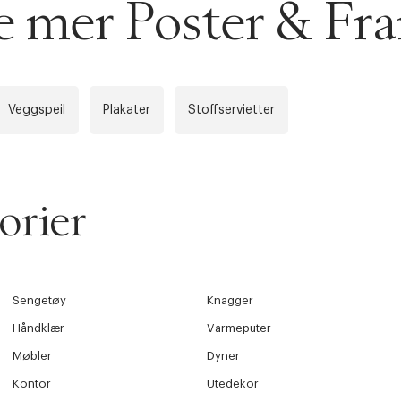
se mer Poster & Fr
Veggspeil
Plakater
Stoffservietter
orier
Sengetøy
Knagger
Håndklær
Varmeputer
Møbler
Dyner
Kontor
Utedekor