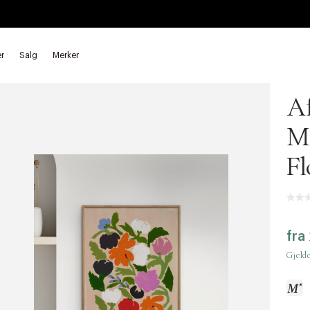
r
Salg
Merker
Post
Af
Me
Fl
fra
Gjelde