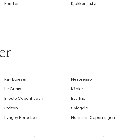
Pendler
Kjøkkenutstyr
er
Kay Bojesen
Nespresso
Le Creuset
Kähler
Broste Copenhagen
Eva Trio
Stelton
Spiegelau
Lyngby Porcelæn
Normann Copenhagen