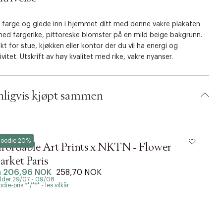
g farge og glede inn i hjemmet ditt med denne vakre plakaten
med fargerike, pittoreske blomster på en mild beige bakgrunn.
kt for stue, kjøkken eller kontor der du vil ha energi og
ivitet. Utskrift av høy kvalitet med rike, vakre nyanser.
ligvis kjøpt sammen
ter & Frame
Po
oodie 20%
fordable Art Prints x NKTN - Flower
A
rket Paris
M
a
206,96 NOK
258,70 NOK
f
lder 29/07 - 09/08
G
die-pris **/*** - les vilkår
Go