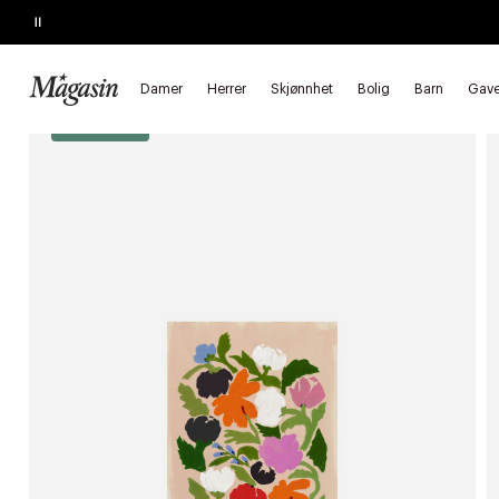
Pause
KJEMPETILBUD
Opptil 40% på SAGE, Georg Jensen, SMEG m.fl.
Forside
Bolig
Interiør
Plakater & rammer
Plakater
Damer
Herrer
Skjønnhet
Bolig
Barn
Gave
*Goodie 20%