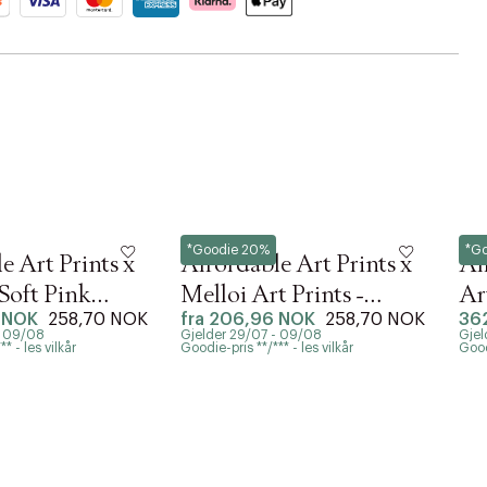
Poster & Frame
Post
*Goodie 20%
*G
e Art Prints x
Affordable Art Prints x
Af
Soft Pink
Melloi Art Prints -
Ar
 NOK
258,70 NOK
fra
206,96 NOK
258,70 NOK
36
Beach Sunset Art
- 09/08
Gjelder 29/07 - 09/08
Gjel
r at kunne se
* - les vilkår
Goodie-pris **/*** - les vilkår
Goodi
Neste