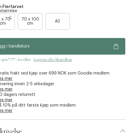
e:
Flerfarvet
 størrelse
B
B
 x 70
70 x 100
A3
cm
cm
a
a
r
r
e
e
gg i handlekurv
n
n
o
o
pris **/*** - les vilkår
Logg inn eller bli medlem
e
e
n
n
ratis frakt ved kjøp over 699 NOK som Goodie-medlem
f
f
es mer
å
å
evering innen 2-5 virkedager
es mer
i
i
0 dagers returrett
g
g
es mer
j
j
å 10% på ditt første kjøp som medlem
es mer
e
e
n
n
krivelse