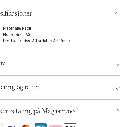
sifikasjoner
Materiale: Papir
Home Size: A3
Product series:
Affordable Art Prints
ta
d:
Poster & Frame
 5715551920725
ering og retur
: Flerfarvet
umbers: 06783159, 06783158, 06783161
 S14258033
BKJV71-2BC1
ker betaling på Magasin.no