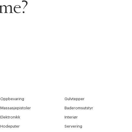
ame?
Oppbevaring
Gulvtepper
Massasjepistoler
Baderomsutstyr
Elektronikk
Interiør
Hodeputer
Servering