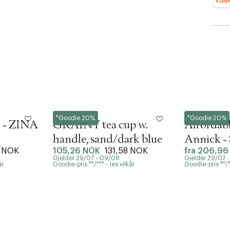
AN IKKE PRODUKTET BLI FUNNET
Nordal
Poster & Frame
*Goodie 20%
*Goodie 20%
 VIDEOEN
 - ZINA
GRAINY tea cup w.
Affordabl
rakt over 699 NOK for Goodie-medlemmer
handle, sand/dark blue
Annick - 
0 NOK
105,26 NOK
131,58 NOK
fra
206,96
Flower
 ØNSKE
Gjelder 29/07 - 09/08
Gjelder 29/07 
rre ikke vise dig denne video. Tillad statistiske cookies fo
 innen 2-5 virkedager.
år
Goodie-pris **/*** - les vilkår
Goodie-pris **/**
s returrett
Riktige informasjonskapsler
Lukk
å ditt første kjøp som medlem