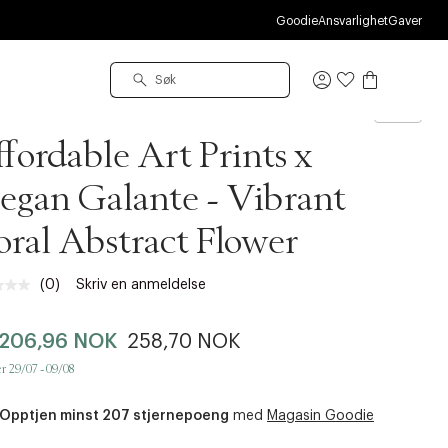
O
Goodie
Ansvarlighet
Gaver
Logg
inn
er & Frame
fordable Art Prints x
gan Galante - Vibrant
oral Abstract Flower
(0)
Skriv en anmeldelse
Ingen
vurdering.
Samme
206,96 NOK
258,70 NOK
sidelenke.
r 29/07 - 09/08
Opptjen minst 207 stjernepoeng
med
Magasin Goodie