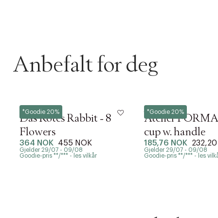
Anbefalt for deg
DESSVERRE K
Poster & Frame
Nordal
*Goodie 20%
*Goodie 20%
LA OSS VISE
Das Rotes Rabbit - 8
Atelier FORMA
Gratis f
Flowers
cup w. handle
364 NOK
455 NOK
185,76 NOK
232,2
TILFØY NYTT
Gjelder 29/07 - 09/08
Gjelder 29/07 - 09/08
Øv vi kan desvæ
Levering
Goodie-pris **/*** - les vilkår
Goodie-pris **/*** - les vilk
Forrige
videoen.
30 dager
Få 10% p